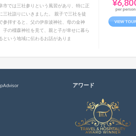
¥
6,80
阜市では三社参りという風習があり、特に正
per person
に三社詣りにいきました。 親子で三社を徒
で参拝すると、父の伊奈波神社、母の金神
VIEW TOU
、子の橿森神社を見て、親と子が幸せに暮ら
るという地域に伝わるお話がありま
アワード