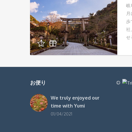
岐
月
歩
社
せ
お便り
We truly enjoyed our
time with Yumi
01/04/2021