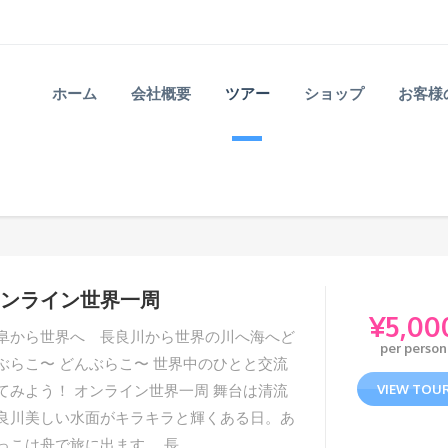
ホーム
会社概要
ツアー
ショップ
お客様
ンライン世界一周
¥
5,00
阜から世界へ 長良川から世界の川へ海へど
per person
ぶらこ〜 どんぶらこ〜 世界中のひとと交流
てみよう！ オンライン世界一周 舞台は清流
VIEW TOU
良川美しい水面がキラキラと輝くある日。あ
っこは舟で旅に出ます。 長