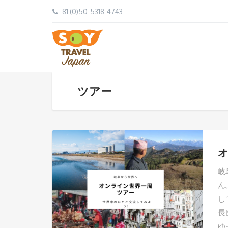
81 (0)50-5318-4743
ツアー
オ
岐
ん
し
長
ゆ