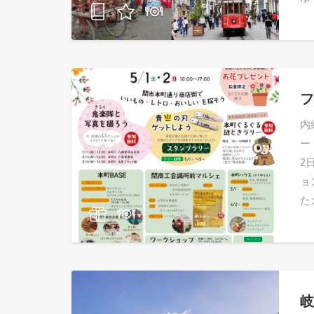
フ
内
ー
2
ョ
た
岐