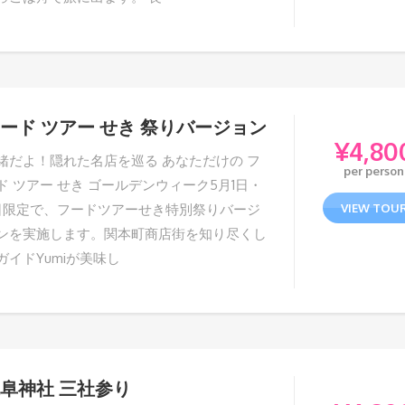
ード ツアー せき 祭りバージョン
¥
4,80
緒だよ！隠れた名店を巡る あなただけの フ
per person
ド ツアー せき ゴールデンウィーク5月1日・
日限定で、フードツアーせき特別祭りバージ
VIEW TOU
ンを実施します。関本町商店街を知り尽くし
ガイドYumiが美味し
阜神社 三社参り